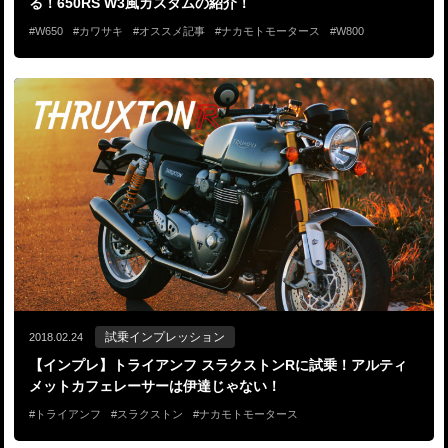
る！650RS W3風カスタムの紹介！
W650
カワサキ
オススメ記事
ナカモトモータース
W800
試乗インプレッション
2018.02.24
【インプレ】トライアンフ スラクストンRに試乗！アルティ
メットカフェレーサーは伊達じゃない！
トライアンフ
スラクストン
ナカモトモータース