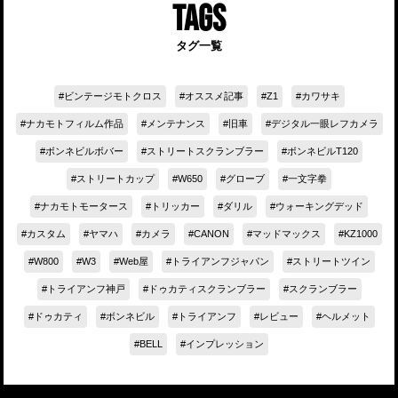
TAGS
タグ一覧
ビンテージモトクロス
オススメ記事
Z1
カワサキ
ナカモトフィルム作品
メンテナンス
旧車
デジタル一眼レフカメラ
ボンネビルボバー
ストリートスクランブラー
ボンネビルT120
ストリートカップ
W650
グローブ
一文字拳
ナカモトモータース
トリッカー
ダリル
ウォーキングデッド
カスタム
ヤマハ
カメラ
CANON
マッドマックス
KZ1000
W800
W3
Web屋
トライアンフジャパン
ストリートツイン
トライアンフ神戸
ドゥカティスクランブラー
スクランブラー
ドゥカティ
ボンネビル
トライアンフ
レビュー
ヘルメット
BELL
インプレッション