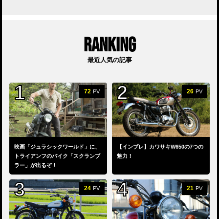
RANKING
最近人気の記事
72
26
PV
PV
映画「ジュラシックワールド」に、
【インプレ】カワサキW650の7つの
トライアンフのバイク「スクランブ
魅力！
ラー」が出るぞ！
24
21
PV
PV