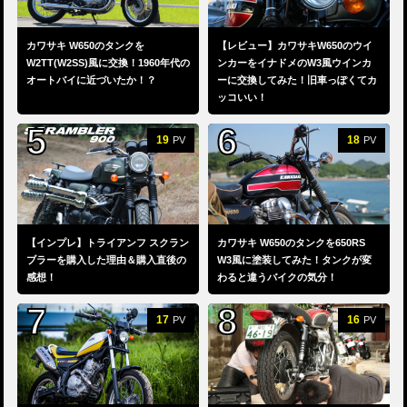
カワサキ W650のタンクを
【レビュー】カワサキW650のウイ
W2TT(W2SS)風に交換！1960年代の
ンカーをイナドメのW3風ウインカ
オートバイに近づいたか！？
ーに交換してみた！旧車っぽくてカ
ッコいい！
19
18
PV
PV
【インプレ】トライアンフ スクラン
カワサキ W650のタンクを650RS
ブラーを購入した理由＆購入直後の
W3風に塗装してみた！タンクが変
感想！
わると違うバイクの気分！
17
16
PV
PV