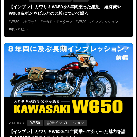
【インプレ】カワサキW650を8年間乗った感想！維持費や
W800＆ボンネビルとの比較について語る！
W650
カワサキ
ナカモトモータース
W800
インプレッション
ボンネビル
W650
試乗インプレッション
2020.03.3
【インプレ】カワサキW650に8年間乗って分かった魅力を語