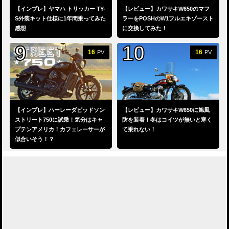
【インプレ】ヤマハ トリッカー TY-
【レビュー】カワサキW650のマフ
S外装キット仕様に1年間乗ってみた
ラーをPOSHのW1フルエキゾースト
感想
に交換してみた！
16
16
PV
PV
【インプレ】ハーレーダビッドソン
【レビュー】カワサキW650に旭風
ストリート750に試乗！気分はキャ
防を装着！冬はコイツが無いと寒く
プテンアメリカ！カフェレーサーが
て乗れない！
似合いそう！？