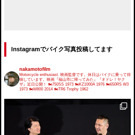
Instagramでバイク写真投稿してます
nakamotofilm
Motorcycle enthusiast.
映画監督です。休日はバイクに乗って徘
徊しています。映画『福山市に帰ってみた』『オドレ！ヤク
ザ』近日公開！
🏍️750SS 1973
🏍️KZ1000A 1976
🏍️650RS W3
1973
🏍️W800 2014
🏍️TR6 Trophy 1962