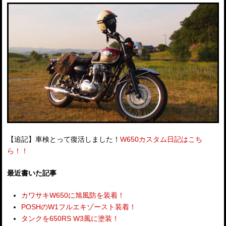
【追記】車検とって復活しました！
W650カスタム日記はこち
ら！！
最近書いた記事
カワサキW650に旭風防を装着！
POSHのW1フルエキゾースト装着！
タンクを650RS W3風に塗装！