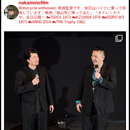
nakamotofilm
Motorcycle enthusiast.
映画監督です。休日はバイクに乗って徘
徊しています。映画『福山市に帰ってみた』『オドレ！ヤク
ザ』近日公開！
🏍️750SS 1973
🏍️KZ1000A 1976
🏍️650RS W3
1973
🏍️W800 2014
🏍️TR6 Trophy 1962