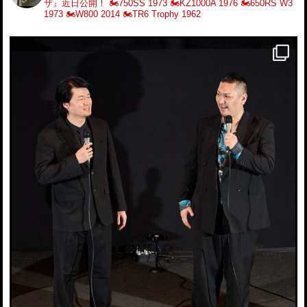
ザ』近日公開！
🏍️750SS 1973
🏍️KZ1000A 1976
🏍️650RS W3
1973
🏍️W800 2014
🏍️TR6 Trophy 1962