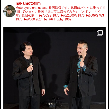
nakamotofilm
Motorcycle enthusiast.
映画監督です。休日はバイクに乗って徘
徊しています。映画『福山市に帰ってみた』『オドレ！ヤク
ザ』近日公開！
🏍️750SS 1973
🏍️KZ1000A 1976
🏍️650RS W3
1973
🏍️W800 2014
🏍️TR6 Trophy 1962