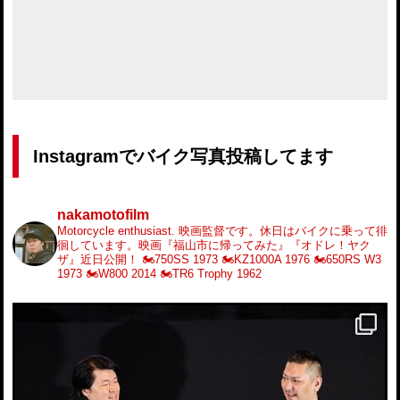
Instagramでバイク写真投稿してます
nakamotofilm
Motorcycle enthusiast.
映画監督です。休日はバイクに乗って徘
徊しています。映画『福山市に帰ってみた』『オドレ！ヤク
ザ』近日公開！
🏍️750SS 1973
🏍️KZ1000A 1976
🏍️650RS W3
1973
🏍️W800 2014
🏍️TR6 Trophy 1962