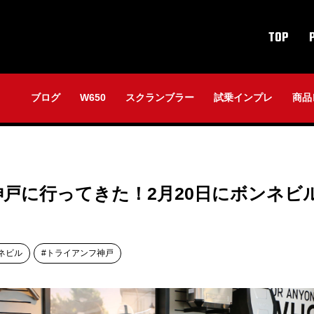
TOP
ブログ
W650
スクランブラー
試乗インプレ
商品
戸に行ってきた！2月20日にボンネビル
ネビル
トライアンフ神戸