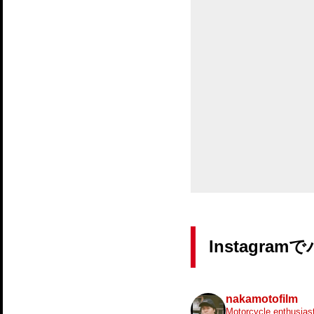
Instagr
nakamotofilm
Motorcycle enthusiast