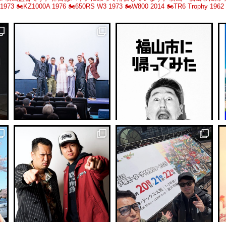
 1973
🏍️KZ1000A 1976
🏍️650RS W3 1973
🏍️W800 2014
🏍️TR6 Trophy 1962