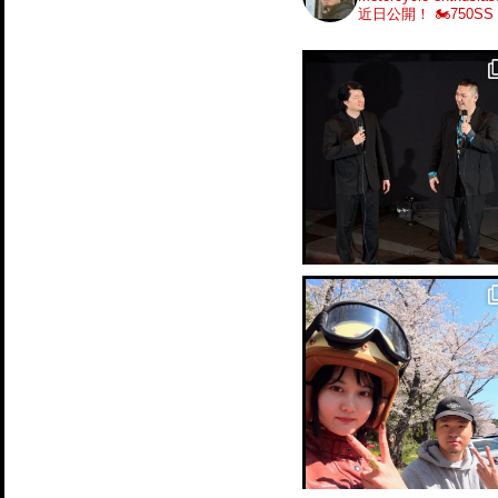
近日公開！
🏍️750SS