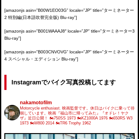
[amazonjs asin=”B00W1EO03G” locale=”JP” title=”ターミネーター
2 特別編(日本語吹替完全版) Blu-ray”]
[amazonjs asin=”B001WAAAJ8″ locale=”JP” title=”ターミネーター3
Blu-ray”]
[amazonjs asin=”B003CNVOVG” locale=”JP” title=”ターミネーター
4 スペシャル・エディション Blu-ray”]
Instagramでバイク写真投稿してます
nakamotofilm
Motorcycle enthusiast.
映画監督です。休日はバイクに乗って徘
徊しています。映画『福山市に帰ってみた』『オドレ！ヤク
ザ』近日公開！
🏍️750SS 1973
🏍️KZ1000A 1976
🏍️650RS W3
1973
🏍️W800 2014
🏍️TR6 Trophy 1962