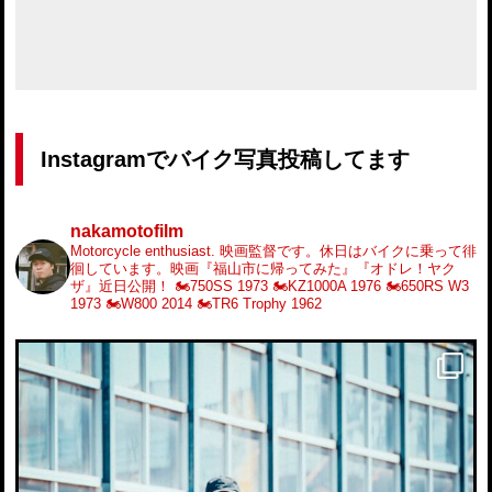
Instagramでバイク写真投稿してます
nakamotofilm
Motorcycle enthusiast.
映画監督です。休日はバイクに乗って徘
徊しています。映画『福山市に帰ってみた』『オドレ！ヤク
ザ』近日公開！
🏍️750SS 1973
🏍️KZ1000A 1976
🏍️650RS W3
1973
🏍️W800 2014
🏍️TR6 Trophy 1962