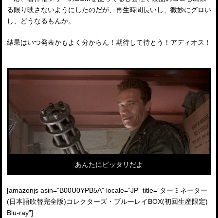
る限り映さないようにしたのだが、再生時間長いし、微妙にグロい
し、どうなるもんか。
結果はいつ発表かもよく分からん！期待して待とう！アディオス！
あんたにピッタリだよ
[amazonjs asin=”B00U0YPB5A” locale=”JP” title=”ターミネーター
(日本語吹替完全版)コレクターズ・ブルーレイBOX(初回生産限定)
Blu-ray”]