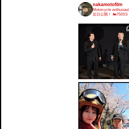
nakamotofilm
Motorcycle enthusiast
近日公開！
🏍️750SS