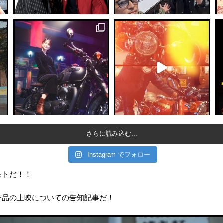
さらに読み込む...
Instagram でフォロー
モトだ！！
作品の上映についての告知記事だ！