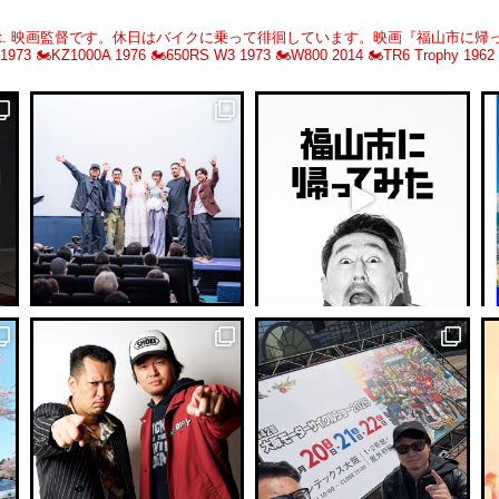
.
映画監督です。休日はバイクに乗って徘徊しています。映画『福山市に帰
 1973
🏍️KZ1000A 1976
🏍️650RS W3 1973
🏍️W800 2014
🏍️TR6 Trophy 1962