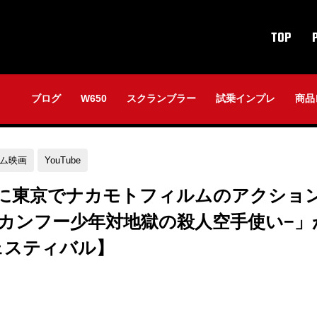
TOP
ブログ
W650
スクランブラー
試乗インプレ
商品
ム映画
YouTube
）に東京でナカモトフィルムのアクショ
強カンフー少年対地獄の殺人空手使い−
ェスティバル】