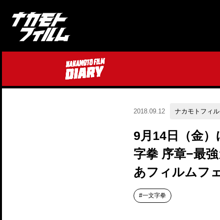
2018.09.12
ナカモトフィル
9月14日（金
字拳 序章−最
あフィルムフ
一文字拳