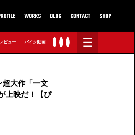
PROFILE
WORKS
BLOG
CONTACT
SHOP
レビュー
バイク動画
ン超大作「一文
」が上映だ！【ぴ