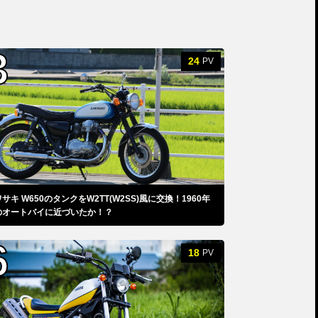
24
PV
サキ W650のタンクをW2TT(W2SS)風に交換！1960年
のオートバイに近づいたか！？
18
PV