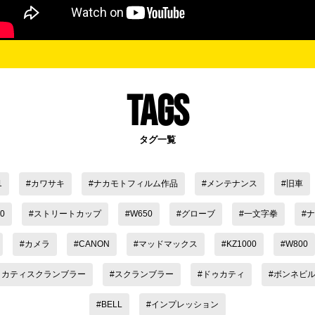
TAGS
タグ一覧
1
カワサキ
ナカモトフィルム作品
メンテナンス
旧車
0
ストリートカップ
W650
グローブ
一文字拳
ナ
カメラ
CANON
マッドマックス
KZ1000
W800
ゥカティスクランブラー
スクランブラー
ドゥカティ
ボンネビ
BELL
インプレッション