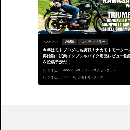
W650
スクランブラー
2020.02.24
今年はモトブログにも挑戦！ナカモトモーター
再始動！試乗インプレやバイク用品レビュー動
を投稿予定だ！
ボンネビル
W650
ストリートスクランブラー
ボンネビルボバー
ナカモトモータース