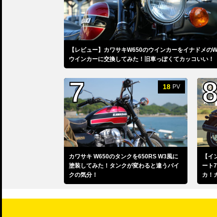
【レビュー】カワサキW650のウインカーをイナドメのW
ウインカーに交換してみた！旧車っぽくてカッコいい！
18
PV
カワサキ W650のタンクを650RS W3風に
【イ
塗装してみた！タンクが変わると違うバイ
ート
クの気分！
カ！