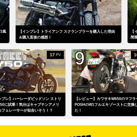
3風
【インプレ】トライアンフ スクランブラーを購入した理由
【
＆購入直後の感想！
間
17
1
PV
ンプレ】ハーレーダビッドソン ストリ
【レビュー】カワサキW650のマフラ
750に試乗！気分はキャプテンアメリ
POSHのW1フルエキゾーストに交換
カフェレーサーが似合いそう！？
た！