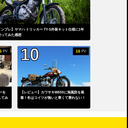
インプレ】ヤマハ トリッカー TY-S外装キット仕様に1年
乗ってみた感想
6
16
PV
PV
ーを
【レビュー】カワサキW650に旭風防を装
してみ
着！冬はコイツが無いと寒くて乗れない！