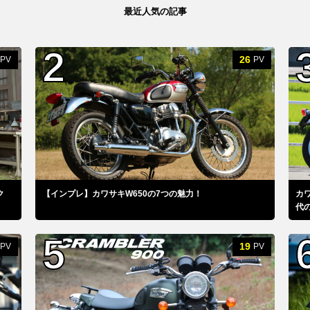
最近人気の記事
26
PV
PV
ク
【インプレ】カワサキW650の7つの魅力！
カワ
代
19
PV
PV