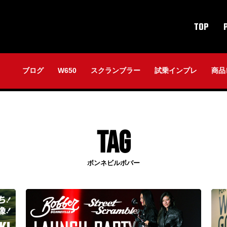
TOP
ブログ
W650
スクランブラー
試乗インプレ
商品
TAG
ボンネビルボバー