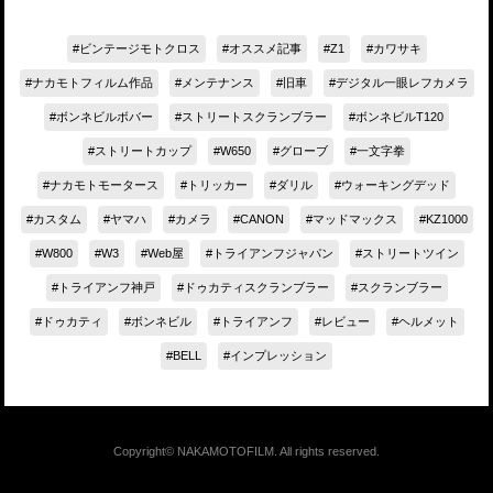
ビンテージモトクロス
オススメ記事
Z1
カワサキ
ナカモトフィルム作品
メンテナンス
旧車
デジタル一眼レフカメラ
ボンネビルボバー
ストリートスクランブラー
ボンネビルT120
ストリートカップ
W650
グローブ
一文字拳
ナカモトモータース
トリッカー
ダリル
ウォーキングデッド
カスタム
ヤマハ
カメラ
CANON
マッドマックス
KZ1000
W800
W3
Web屋
トライアンフジャパン
ストリートツイン
トライアンフ神戸
ドゥカティスクランブラー
スクランブラー
ドゥカティ
ボンネビル
トライアンフ
レビュー
ヘルメット
BELL
インプレッション
Copyright© NAKAMOTOFILM. All rights reserved.