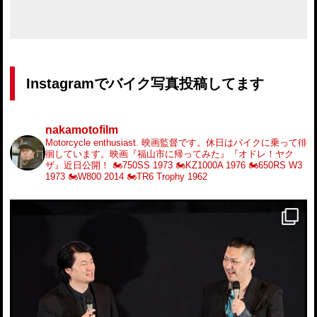
Instagramでバイク写真投稿してます
nakamotofilm
Motorcycle enthusiast.
映画監督です。休日はバイクに乗って徘
徊しています。映画『福山市に帰ってみた』『オドレ！ヤク
ザ』近日公開！
🏍️750SS 1973
🏍️KZ1000A 1976
🏍️650RS W3
1973
🏍️W800 2014
🏍️TR6 Trophy 1962