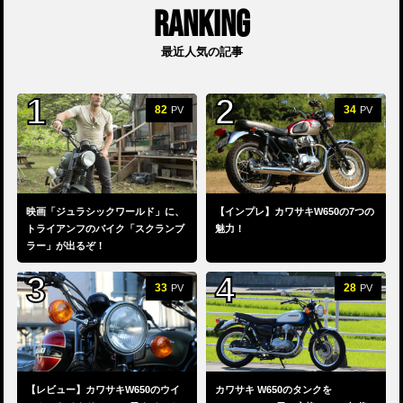
RANKING
最近人気の記事
82
34
PV
PV
映画「ジュラシックワールド」に、
【インプレ】カワサキW650の7つの
トライアンフのバイク「スクランブ
魅力！
ラー」が出るぞ！
33
28
PV
PV
【レビュー】カワサキW650のウイ
カワサキ W650のタンクを