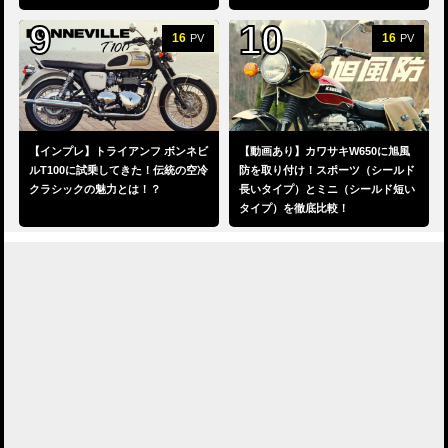
16
16
PV
PV
【インプレ】トライアンフ ボンネビ
【動画あり】カワサキW650に旭風
ルT100に試乗してきた！伝統の空冷
防を取り付け！スポーツ（シールド
クラシックの魅力とは！？
長いタイプ）とミニ（シールド短い
タイプ）を徹底比較！