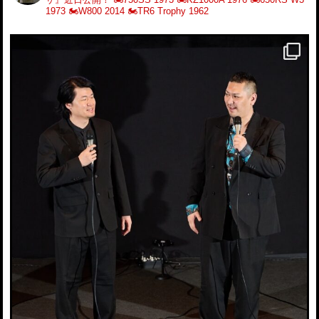
1973
🏍️W800 2014
🏍️TR6 Trophy 1962