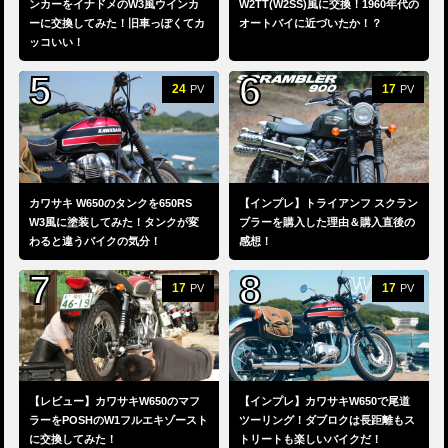
ンカーをイナドメのW3風ウインカ
W2TT(W2SS)風に交換！1960年代の
ーに交換してみた！旧車っぽくてカ
オートバイに近づいたか！？
ッコいい！
24
17
PV
PV
カワサキ W650のタンクを650RS
【インプレ】トライアンフ スクラン
W3風に塗装してみた！タンクが変
ブラーを購入した理由＆購入直後の
わると違うバイクの気分！
感想！
17
17
PV
PV
【レビュー】カワサキW650のマフ
【インプレ】カワサキW650で尾道
ラーをPOSHのW1フルエキゾースト
ツーリング！ダブロクは長距離もス
に交換してみた！
トリートも楽しいバイクだ！