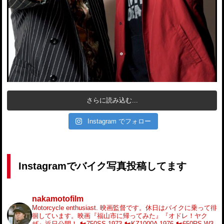
さらに読み込む...
Instagram でフォロー
Instagramでバイク写真投稿してます
nakamotofilm
Motorcycle enthusiast.
映画監督です。休日はバイクに乗って徘
徊しています。映画『福山市に帰ってみた』『オドレ！ヤク
ザ』近日公開！
🏍️750SS 1973
🏍️KZ1000A 1976
🏍️650RS W3