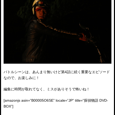
バトルシーンは、あんまり無いけど第4話に続く重要なエピソード
なので、お楽しみに！
編集に時間が取れてなく、ミスがありそうで怖いね！
[amazonjs asin=”B00005O6SE” locale=”JP” title=”探偵物語 DVD-
BOX”]