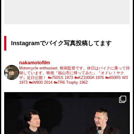
Instagramでバイク写真投稿してます
nakamotofilm
Motorcycle enthusiast.
映画監督です。休日はバイクに乗って徘
徊しています。映画『福山市に帰ってみた』『オドレ！ヤク
ザ』近日公開！
🏍️750SS 1973
🏍️KZ1000A 1976
🏍️650RS W3
1973
🏍️W800 2014
🏍️TR6 Trophy 1962