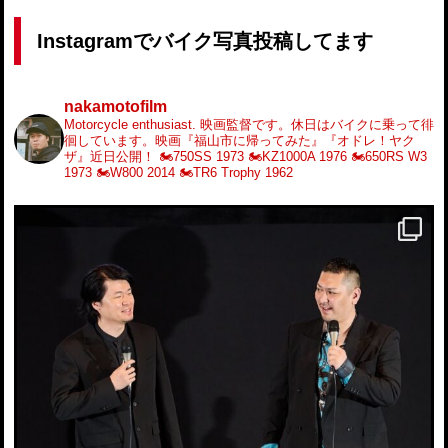
Instagramでバイク写真投稿してます
nakamotofilm
Motorcycle enthusiast.
映画監督です。休日はバイクに乗って徘
徊しています。映画『福山市に帰ってみた』『オドレ！ヤク
ザ』近日公開！
🏍️750SS 1973
🏍️KZ1000A 1976
🏍️650RS W3
1973
🏍️W800 2014
🏍️TR6 Trophy 1962