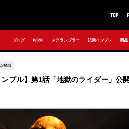
TOP
ブログ
W650
スクランブラー
試乗インプレ
商品
ム映画
ランブル】第1話「地獄のライダー」公