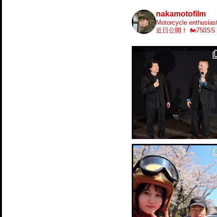
nakamotofilm
Motorcycle enthusiast
近日公開！
🏍️750SS