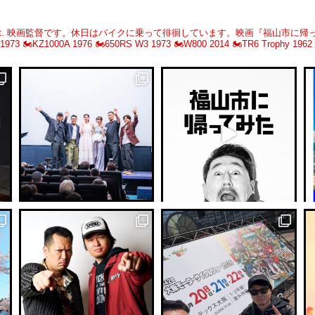
.
映画監督です。休日はバイクに乗って徘徊しています。映画『福山市に帰
 1973
🏍️KZ1000A 1976
🏍️650RS W3 1973
🏍️W800 2014
🏍️TR6 Trophy 1962