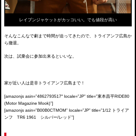
レイブンジャケットがカッコいい。でも値段が高い
そんなこんなで劇まで時間が迫ってきたので、トライアンフ広島か
ら撤退。
次は、試乗会に参加出来るといいな。
家が近い人は是非トライアンフ広島まで！
[amazonjs asin=”4862793517″ locale=”JP” title=”東本昌平RIDE80
(Motor Magazine Mook)”]
[amazonjs asin=”B00B0CTMOM” locale=”JP” title=”1/12 トライア
ンフ TR6 1961 シルバー/レッド”]