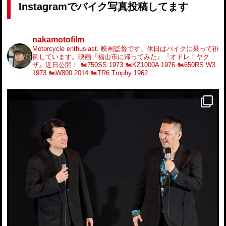
Instagramでバイク写真投稿してます
nakamotofilm
Motorcycle enthusiast.
映画監督です。休日はバイクに乗って徘
徊しています。映画『福山市に帰ってみた』『オドレ！ヤク
ザ』近日公開！
🏍️750SS 1973
🏍️KZ1000A 1976
🏍️650RS W3
1973
🏍️W800 2014
🏍️TR6 Trophy 1962