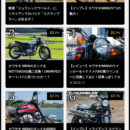
映画「ジュラシックワールド」に、
【インプレ】カワサキW650の7つの
トライアンフのバイク「スクランブ
魅力！
ラー」が出るぞ！
23
21
PV
PV
カワサキ W650のタンクを
【レビュー】カワサキW650のウイ
W2TT(W2SS)風に交換！1960年代の
ンカーをイナドメのW3風ウインカ
オートバイに近づいたか！？
ーに交換してみた！旧車っぽくてカ
ッコいい！
17
17
PV
PV
カワサキ W650のタンクを650RS
【インプレ】トライアンフ スクラン