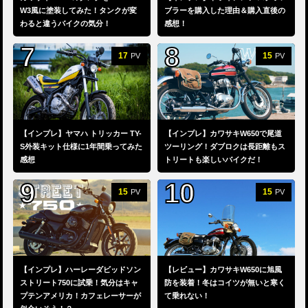
W3風に塗装してみた！タンクが変
ブラーを購入した理由＆購入直後の
わると違うバイクの気分！
感想！
17
15
PV
PV
【インプレ】ヤマハ トリッカー TY-
【インプレ】カワサキW650で尾道
S外装キット仕様に1年間乗ってみた
ツーリング！ダブロクは長距離もス
感想
トリートも楽しいバイクだ！
15
15
PV
PV
【インプレ】ハーレーダビッドソン
【レビュー】カワサキW650に旭風
ストリート750に試乗！気分はキャ
防を装着！冬はコイツが無いと寒く
プテンアメリカ！カフェレーサーが
て乗れない！