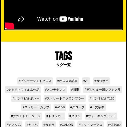
TAGS
タグ一覧
ビンテージモトクロス
オススメ記事
Z1
カワサキ
ナカモトフィルム作品
メンテナンス
旧車
デジタル一眼レフカメラ
ボンネビルボバー
ストリートスクランブラー
ボンネビルT120
ストリートカップ
W650
グローブ
一文字拳
ナカモトモータース
トリッカー
ダリル
ウォーキングデッド
カスタム
ヤマハ
カメラ
CANON
マッドマックス
KZ1000