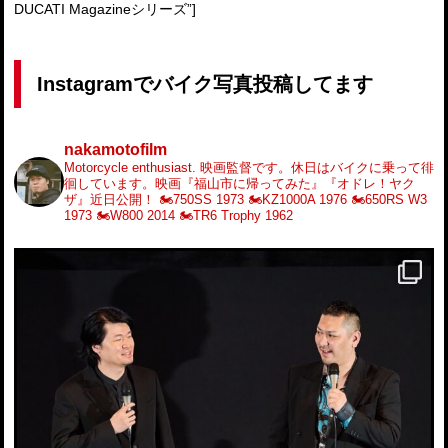
DUCATI Magazineシリーズ”]
Instagramでバイク写真投稿してます
nakamotofilm
Motorcycle enthusiast.
映画監督です。休日はバイクに乗って徘
徊しています。映画『福山市に帰ってみた』『オドレ！ヤク
ザ』近日公開！
🏍️750SS 1973
🏍️KZ1000A 1976
🏍️650RS W3
1973
🏍️W800 2014
🏍️TR6 Trophy 1962