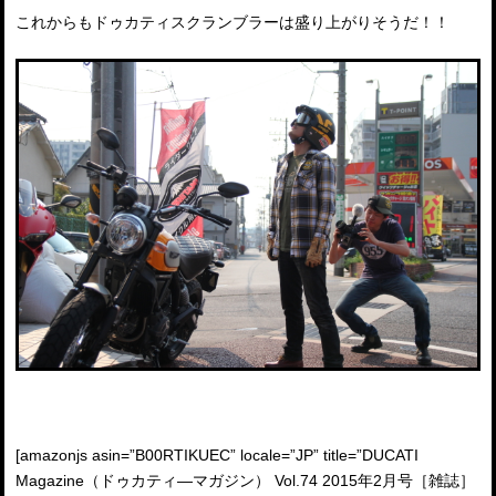
これからもドゥカティスクランブラーは盛り上がりそうだ！！
[amazonjs asin=”B00RTIKUEC” locale=”JP” title=”DUCATI
Magazine（ドゥカティ―マガジン） Vol.74 2015年2月号［雑誌］